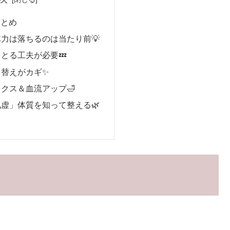
まとめ
体力は落ちるのは当たり前💡
をとる工夫が必要💤
り替えがカギ✨
ックス＆血流アップ🛁
気虚」体質を知って整える🌿