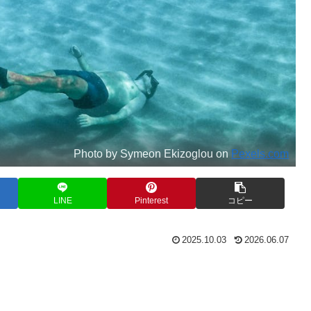
Photo by Symeon Ekizoglou on
Pexels.com
LINE
Pinterest
コピー
2025.10.03
2026.06.07